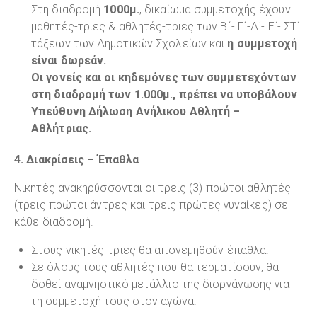
Στη διαδρομή
1000μ.
, δικαίωμα συμμετοχής έχουν
μαθητές-τριες & αθλητές-τριες των Β´- Γ´-Δ΄- Ε΄- ΣΤ΄
τάξεων των Δημοτικών Σχολείων και
η συμμετοχή
είναι δωρεάν.
Οι γονείς και οι κηδεμόνες των συμμετεχόντων
στη διαδρομή των 1.000μ., πρέπει να υποβάλουν
Υπεύθυνη Δήλωση Ανήλικου Αθλητή –
Αθλήτριας.
4. Διακρίσεις – Έπαθλα
Νικητές ανακηρύσσονται οι τρεις (3) πρώτοι αθλητές
(τρεις πρώτοι άντρες και τρεις πρώτες γυναίκες) σε
κάθε διαδρομή.
Στους νικητές-τριες θα απονεμηθούν έπαθλα.
Σε όλους τους αθλητές που θα τερματίσουν, θα
δοθεί αναμνηστικό μετάλλιο της διοργάνωσης για
τη συμμετοχή τους στον αγώνα.