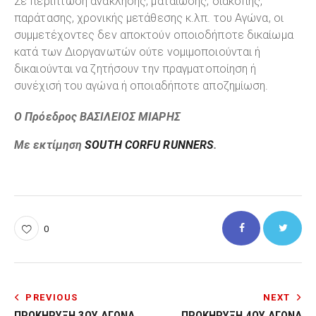
Σε περίπτωση ανάκλησης, ματαίωσης, διακοπής,
παράτασης, χρονικής μετάθεσης κ.λπ. του Αγώνα, οι
συμμετέχοντες δεν αποκτούν οποιοδήποτε δικαίωμα
κατά των Διοργανωτών ούτε νομιμοποιούνται ή
δικαιούνται να ζητήσουν την πραγματοποίηση ή
συνέχισή του αγώνα ή οποιαδήποτε αποζημίωση.
Ο Πρόεδρος ΒΑΣΙΛΕΙΟΣ ΜΙΑΡΗΣ
Με εκτίμηση
SOUTH CORFU RUNNERS
.
0
PREVIOUS
NEXT
ΠΡΟΚΉΡΥΞΗ 3ΟΥ ΑΓΏΝΑ
ΠΡΟΚΉΡΥΞΗ 4ΟΥ ΑΓΏΝΑ