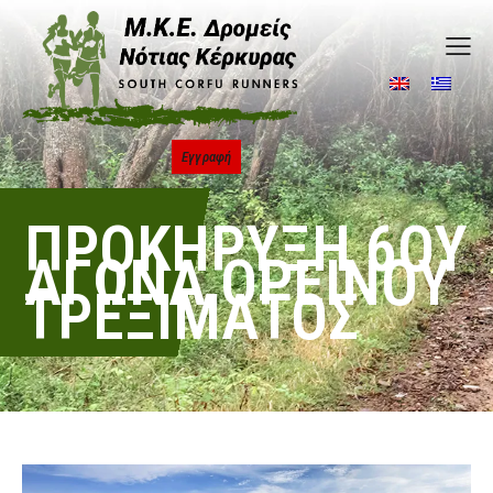
Εγγραφή
ΠΡΟΚΉΡΥΞΗ 6ΟΥ
ΑΓΏΝΑ ΟΡΕΙΝΟΎ
ΤΡΕΞΊΜΑΤΟΣ