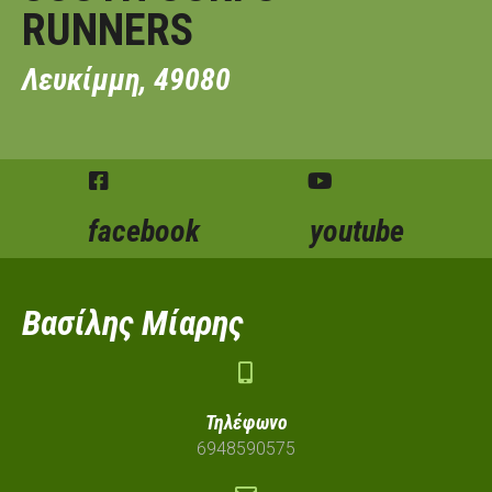
RUNNERS
Λευκίμμη, 49080
facebook
youtube
Βασίλης Μίαρης
Τηλέφωνο
6948590575