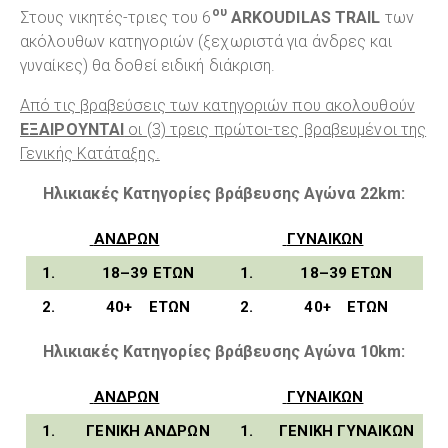
ου
Στους νικητές-τριες του 6
ARKOUDILAS TRAIL
των
ακόλουθων κατηγοριών (ξεχωριστά για άνδρες και
γυναίκες) θα δοθεί ειδική διάκριση.
Από τις βραβεύσεις των κατηγοριών που ακολουθούν
ΕΞΑΙΡΟΥΝΤΑΙ
οι (3) τρεις πρώτοι-τες βραβευμένοι της
Γενικής Κατάταξης.
Ηλικιακές Κατηγορίες βράβευσης Αγώνα 22km:
ΑΝΔΡΩΝ
ΓΥΝΑΙΚΩΝ
1.
1
8
–
39
ΕΤΏΝ
1.
1
8
–
39
ΕΤΏΝ
2.
40+
ΕΤΏΝ
2.
40
+
ΕΤΏΝ
Ηλικιακές Κατηγορίες βράβευσης Αγώνα 10km:
ΑΝΔΡΩΝ
ΓΥΝΑΙΚΩΝ
1.
ΓΕΝΙΚΉ
ΑΝΔΡΩΝ
1.
ΓΕΝΙΚΉ ΓΥΝΑΙΚΩΝ