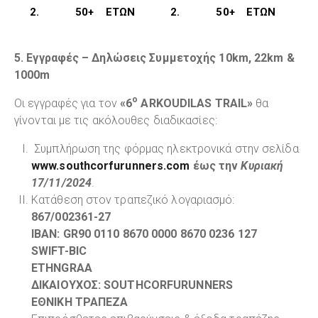
2.
50+
ΕΤΏΝ
2.
50
+
ΕΤΏΝ
5. Εγγραφές – Δηλώσεις Συμμετοχής 10km, 22km &
1000m
ο
Οι εγγραφές για τον
«6
ARKOUDILAS TRAIL»
θα
γίνονται με τις ακόλουθες διαδικασίες:
Συμπλήρωση της φόρμας ηλεκτρονικά στην σελίδα
www.southcorfurunners.com
έως την
Κυριακή
17/11/2024
.
Κατάθεση στον τραπεζικό λογαριασμό:
867/002361-27
IBAN: GR90 0110 8670 0000 8670 0236 127
SWIFT-BIC
ETHNGRAA
ΔΙΚΑΙΟΥΧΟΣ: SOUTHCORFURUNNERS
EΘΝΙΚΗ ΤΡΑΠΕΖΑ