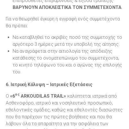
Επιπρόσθετες επιβαρύνσεις & έξοδα τραπέζης
ΒΑΡΥΝΟΥΝ ΑΠΟΚΛΕΙΣΤΙΚΑ ΤΟΝ ΣΥΜΜΕΤΕΧΟΝΤΑ
.
Για να θεωρηθεί έγκυρη η εγγραφή ενός συμμετέχοντα
θα πρέπει:
Να καταβληθεί το ακριβές ποσό της συμμετοχής το
αργότερο 3 ημέρες μετά την υποβολή της αίτησης.
Να αναγράφεται στην αιτιολογία της απόδειξης
κατάθεσης το ονοματεπώνυμο του συμμετέχοντα,
το κινητό τηλέφωνο του και ο αγώνας της επιλογής
του.
6. Ιατρική Κάλυψη – Ιατρικές Εξετάσεις
ος
Ο
«6
ARKOUDILAS TRAIL»
καλύπτεται ιατρικά από
Ασθενοφόρο, ιατρικό και νοσηλευτικό προσωπικό,
εθελοντικές ομάδες, καθώς και εθελοντές διασώστες
που θα παρέχουν τις πρώτες βοήθειες και που θα
λάβουν όλα τα απαραίτητα για την ασφάλεια των