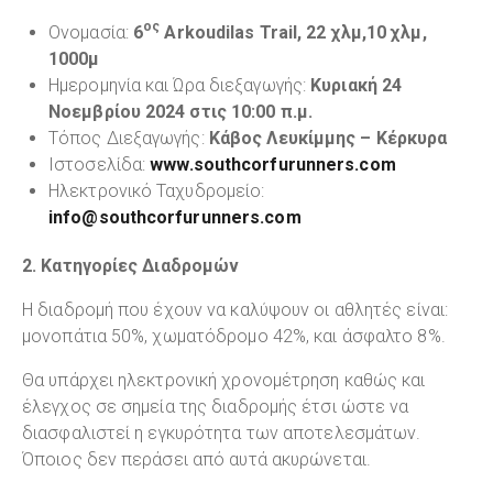
ος
Ονομασία:
6
Arkoudilas Trail, 22 χλμ,10 χλμ,
1000μ
Ημερομηνία και Ώρα διεξαγωγής:
Kυριακή 24
Νοεμβρίου 2024 στις 10:00 π.μ.
Τόπος Διεξαγωγής:
Κάβος Λευκίμμης – Κέρκυρα
Ιστοσελίδα:
www.southcorfurunners.com
Ηλεκτρονικό Ταχυδρομείο:
info@southcorfurunners.com
2. Κατηγορίες Διαδρομών
Η διαδρομή που έχουν να καλύψουν οι αθλητές είναι:
μονοπάτια 50%, χωματόδρομο 42%, και άσφαλτο 8%.
Θα υπάρχει ηλεκτρονική χρονομέτρηση καθώς και
έλεγχος σε σημεία της διαδρομής έτσι ώστε να
διασφαλιστεί η εγκυρότητα των αποτελεσμάτων.
Όποιος δεν περάσει από αυτά ακυρώνεται.